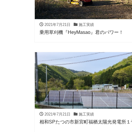
2021年7月21日
施工実績
乗用草刈機『HeyMasao』君のパワー！
2021年7月21日
施工実績
相和SPたつの市新宮町福栖太陽光発電所１