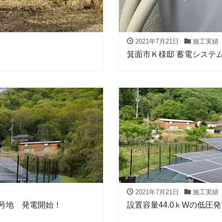
2021年7月21日
施工実績
箕面市Ｋ様邸 蓄電システ
2021年7月21日
施工実績
号地 発電開始！
設置容量44.0ｋWの低圧